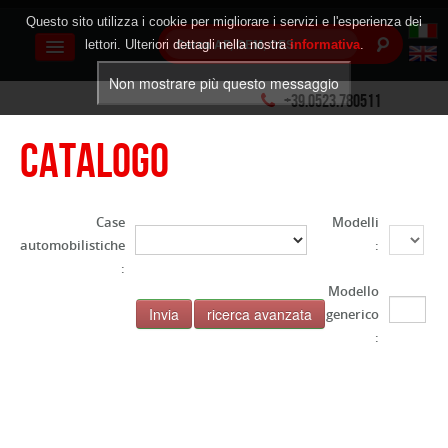
Questo sito utilizza i cookie per migliorare i servizi e l'esperienza dei
lettori. Ulteriori dettagli nella nostra
informativa
.
+39.0523.780511
Catalogo
AZIENDA
Case
Modelli
PRODOTTI
automobilistiche
:
:
Pastiglie Freno
Modello
generico
Dischi Freno
:
Ganasce Freno
Easy Kits E Kit Ganasce
Tamburi Freno