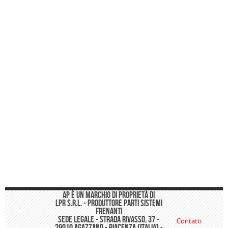
Pompe Freno
Cilindri Freno
Pompe Frizione
Cilindri Frizione
Correttori Di Frenata
Semiassi
Giunti Omocinetici
Pompe Acqua
Tubi Freno E Frizione
AP è un marchio di proprietà di
Indicatori Usura Pastiglie
LPR s.r.l. - Produttore Parti Sistemi
Frenanti
Sede Legale - Strada Rivasso, 37 -
Cavi Di Controllo
Contatti
29010 Agazzano - Piacenza (Italia) -